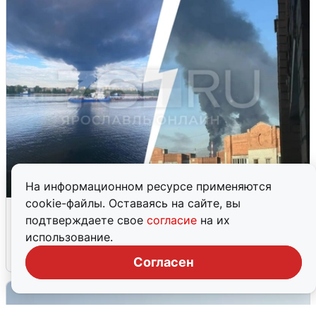
На информационном ресурсе применяются
cookie-файлы. Оставаясь на сайте, вы
Ночная атака БПЛА на Ярославль:
подтверждаете свое
согласие
на их
попадания и последствия
использование.
6 августа
0
Согласен