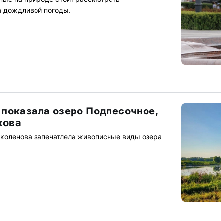
а дождливой погоды.
показала озеро Подпесочное,
кова
коленова запечатлела живописные виды озера