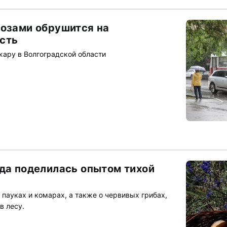
розами обрушится на
сть
жару в Волгоградской области
ада поделилась опытом тихой
пауках и комарах, а также о червивых грибах,
в лесу.