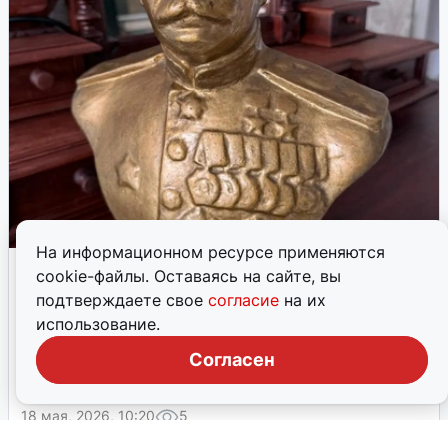
Писатель-фантаст Евгений Лукин
презентовал новую книгу в
Волгограде
В библиотеке имени Горького Евгений Лукин представил
сборник стихов «За чашечкой цикуты», собрав почти
полный зал поклонников.
24 мая, 2026, 16:05
9
На информационном ресурсе применяются
cookie-файлы. Оставаясь на сайте, вы
подтверждаете свое
согласие
на их
использование.
Согласен