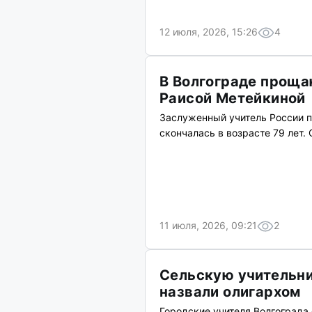
12 июля, 2026, 15:26
4
В Волгограде проща
Раисой Метейкиной
Заслуженный учитель России п
скончалась в возрасте 79 лет.
11 июля, 2026, 09:21
2
Сельскую учительни
назвали олигархом
Городские учителя Волгограда 