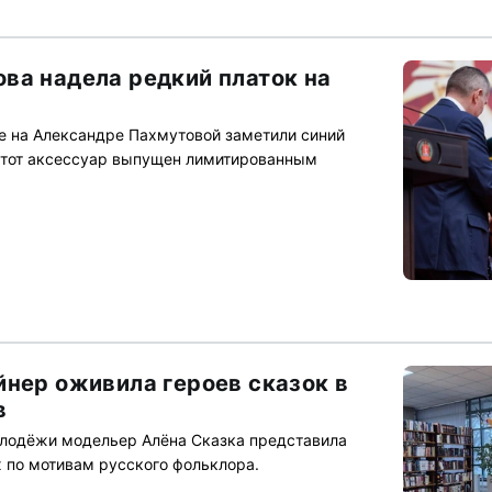
ва надела редкий платок на
е на Александре Пахмутовой заметили синий
 Этот аксессуар выпущен лимитированным
йнер оживила героев сказок в
в
олодёжи модельер Алёна Сказка представила
 по мотивам русского фольклора.