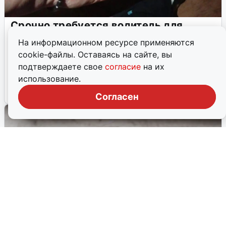
Срочно требуется водитель для
косули с переломами ног
На информационном ресурсе применяются
Раненую косулю необходимо доставить из Камышинского
cookie-файлы. Оставаясь на сайте, вы
района в Красноармейский, однако желающих пока не
подтверждаете свое
согласие
на их
нашлось.
использование.
12 июля, 2026, 09:45
3
Согласен