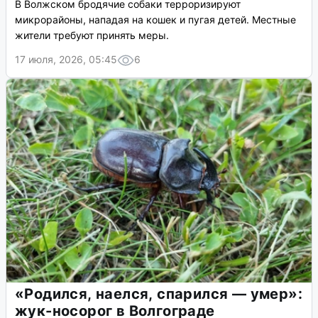
В Волжском бродячие собаки терроризируют
микрорайоны, нападая на кошек и пугая детей. Местные
жители требуют принять меры.
17 июля, 2026, 05:45
6
«Родился, наелся, спарился — умер»:
жук-носорог в Волгограде