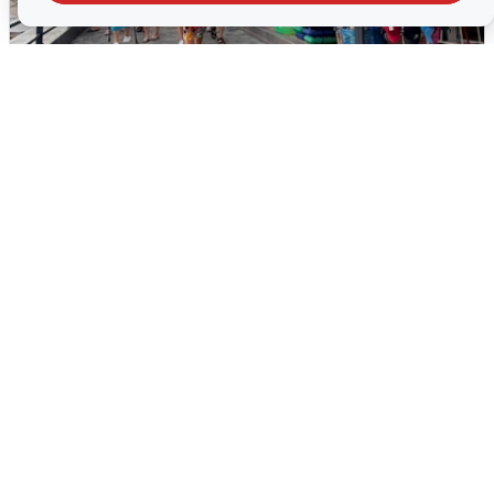
В Сочи объявили угрозу атаки БПЛА и
закрыли пляжи
6 августа
0