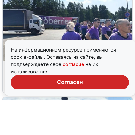
На информационном ресурсе применяются
cookie-файлы. Оставаясь на сайте, вы
подтверждаете свое
согласие
на их
Склад Wildberries в Екатеринбурге
использование.
эвакуировали из-за БПЛА
Согласен
5 августа
0