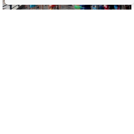
В Сочи объявили угрозу атаки БПЛА и
закрыли пляжи
6 августа
0