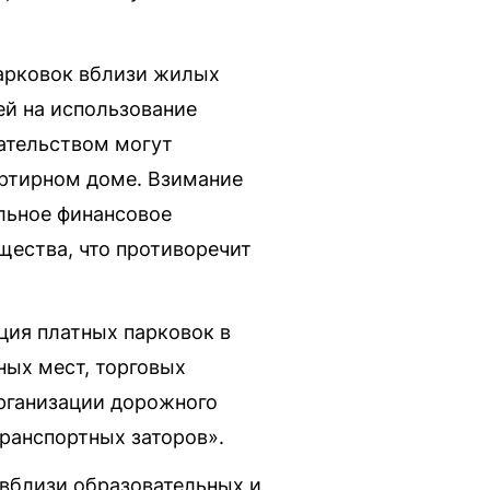
парковок вблизи жилых
ей на использование
ательством могут
ртирном доме. Взимание
ельное финансовое
щества, что противоречит
ция платных парковок в
ных мест, торговых
организации дорожного
транспортных заторов».
 вблизи образовательных и