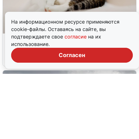
На информационном ресурсе применяются
cookie-файлы. Оставаясь на сайте, вы
подтверждаете свое
согласие
на их
Екатеринбуржцам объяснили, когда
использование.
вернут воду
Согласен
8 августа
0