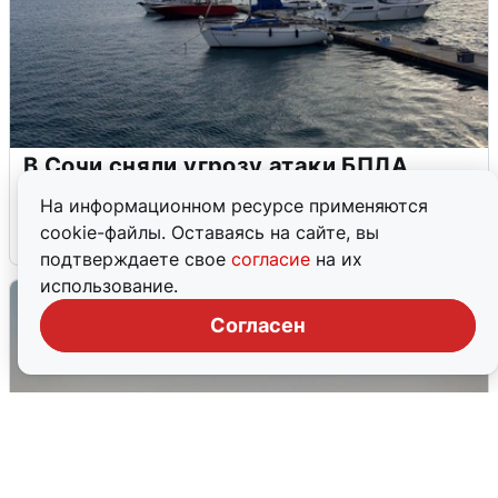
В Сочи сняли угрозу атаки БПЛА,
аэропорт закрыт
На информационном ресурсе применяются
cookie-файлы. Оставаясь на сайте, вы
6 августа
0
подтверждаете свое
согласие
на их
использование.
Согласен