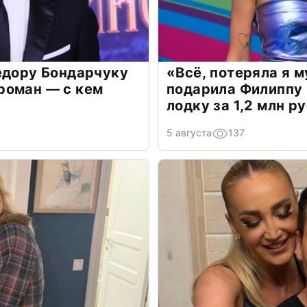
едору Бондарчуку
«Всё, потеряла я 
роман — с кем
подарила Филиппу
лодку за 1,2 млн р
5 августа
137