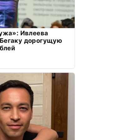
мужа»: Ивлеева
 Бегаку дорогущую
ублей