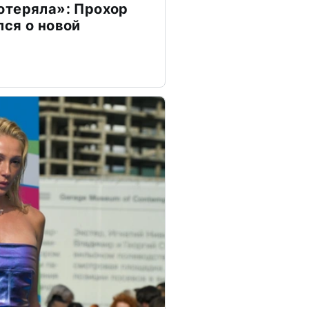
отеряла»: Прохор
ся о новой