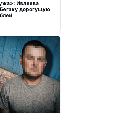
мужа»: Ивлеева
 Бегаку дорогущую
ублей