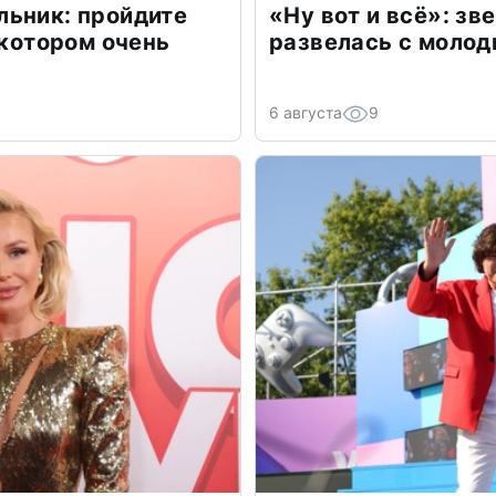
льник: пройдите
«Ну вот и всё»: з
 котором очень
развелась с моло
6 августа
9