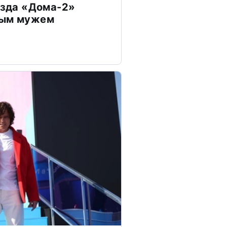
везда «Дома-2»
дым мужем