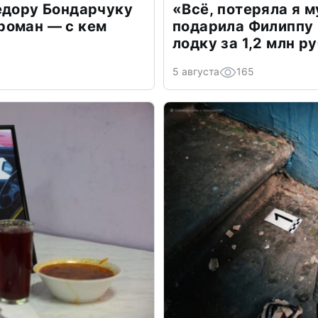
едору Бондарчуку
«Всё, потеряла я 
роман — с кем
подарила Филиппу
лодку за 1,2 млн р
5 августа
165