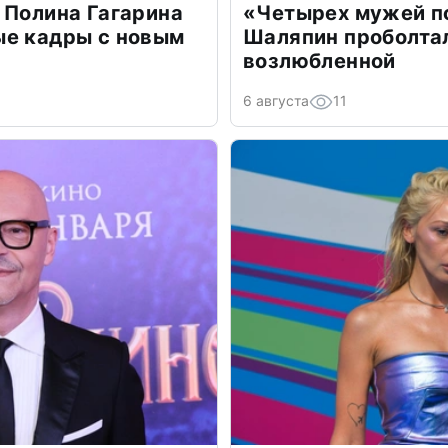
 Полина Гагарина
«Четырех мужей п
ые кадры с новым
Шаляпин проболтал
возлюбленной
6 августа
11