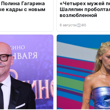
 Полина Гагарина
«Четырех мужей п
ые кадры с новым
Шаляпин проболтал
возлюбленной
6 августа
80