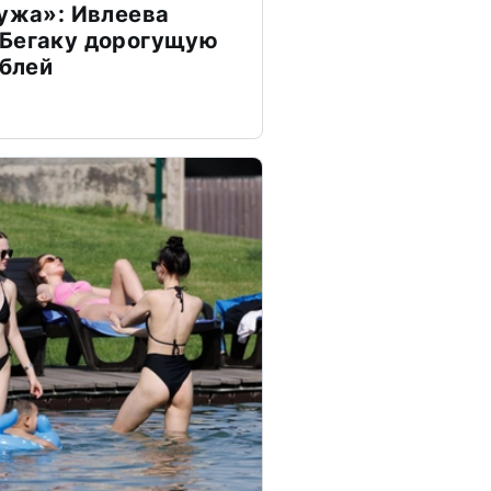
мужа»: Ивлеева
 Бегаку дорогущую
ублей