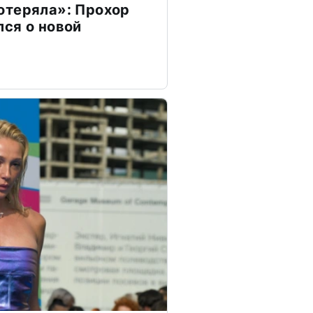
отеряла»: Прохор
ся о новой