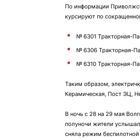
По информации Приволжско
курсируют по сокращенно
№ 6301 Тракторная-П
№ 6306 Тракторная-П
№ 6310 Тракторная-П
Таким образом, электричк
Керамическая, Пост ЭЦ, Н
В ночь с 28 на 29 мая Во
полуночи жители услышали
сняла режим беспилотной 