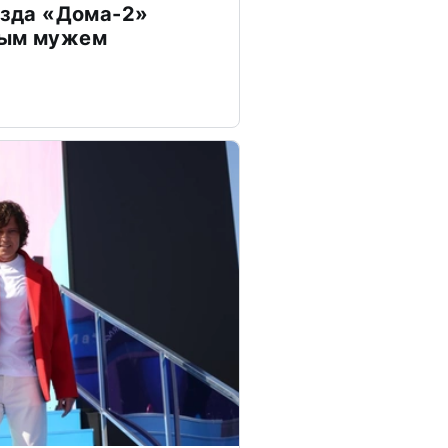
везда «Дома-2»
дым мужем