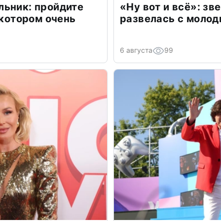
льник: пройдите
«Ну вот и всё»: з
 котором очень
развелась с моло
6 августа
99