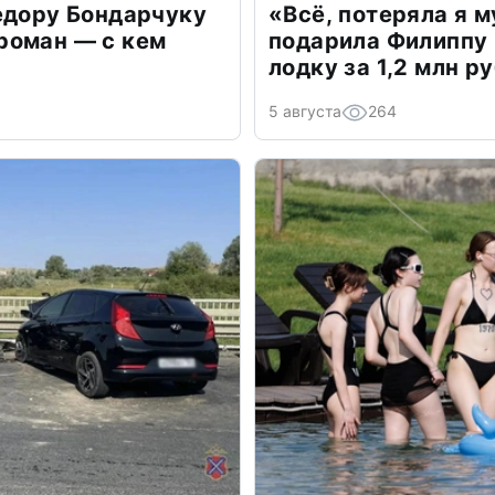
едору Бондарчуку
«Всё, потеряла я 
роман — с кем
подарила Филиппу
лодку за 1,2 млн р
5 августа
264