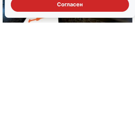
Согласен
Ночью в Самарской области завыли
сирены
8 августа
0