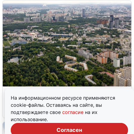
Москвичи услышали грохот, похожий
на взрыв
На информационном ресурсе применяются
cookie-файлы. Оставаясь на сайте, вы
7 августа
0
подтверждаете свое
согласие
на их
использование.
Согласен