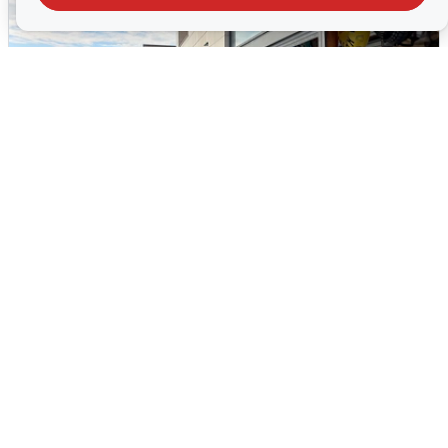
В Сочи объявили угрозу атаки БПЛА и
закрыли пляжи
6 августа
0