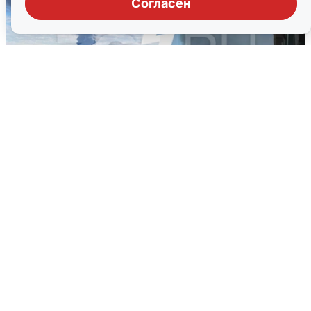
Согласен
Ночная атака БПЛА на Ярославль:
попадания и последствия
6 августа
0