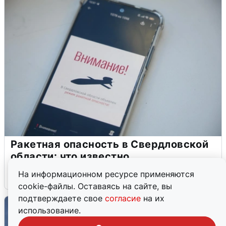
Ракетная опасность в Свердловской
области: что известно
На информационном ресурсе применяются
6 августа
0
cookie-файлы. Оставаясь на сайте, вы
подтверждаете свое
согласие
на их
использование.