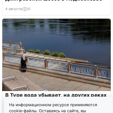
4 августа
0
В Туре вода убывает, на других реках
области прибывает
На информационном ресурсе применяются
cookie-файлы. Оставаясь на сайте, вы
4 августа
0