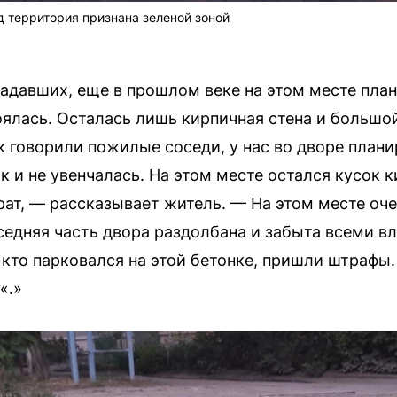
д территория признана зеленой зоной
радавших, еще в прошлом веке на этом месте пла
оялась. Осталась лишь кирпичная стена и большо
к говорили пожилые соседи, у нас во дворе плани
к и не увенчалась. На этом месте остался кусок
ат, — рассказывает житель. — На этом месте оче
седняя часть двора раздолбана и забыта всеми в
, кто парковался на этой бетонке, пришли штрафы
«.»