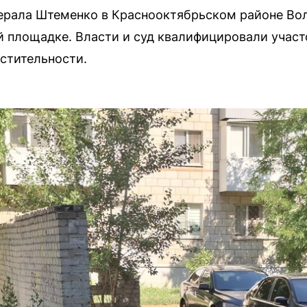
нерала Штеменко в Краснооктябрьском районе Во
й площадке. Власти и суд квалифицировали участо
астительности.