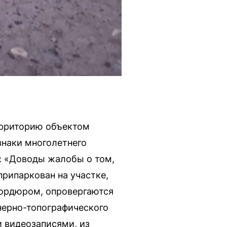
ерриторию объектом
знаки многолетнего
: «Доводы жалобы о том,
рипаркован на участке,
бордюром, опровергаются
нерно-топографического
 видеозаписями, из