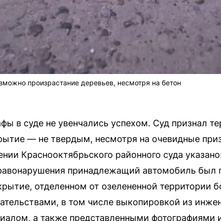
озможно произрастание деревьев, несмотря на бетон
ы в суде не увенчались успехом. Суд признал т
крытие — не твердым, несмотря на очевидные при
ении Краснооктябрьского районного суда указано
правонарушения принадлежащий автомобиль был п
рытие, отделенном от озелененной территории 
ательствами, в том числе выкопировкой из инже
иалом, а также представленными фотографиями и