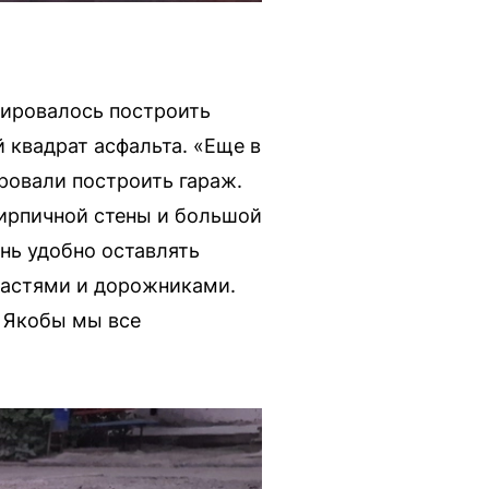
нировалось построить
й квадрат асфальта. «Еще в
ровали построить гараж.
 кирпичной стены и большой
нь удобно оставлять
ластями и дорожниками.
. Якобы мы все