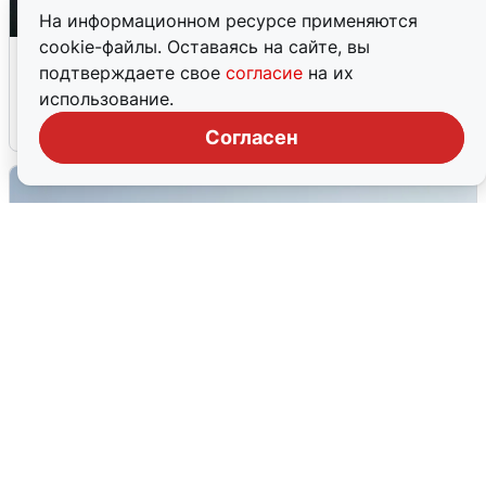
На информационном ресурсе применяются
cookie-файлы. Оставаясь на сайте, вы
Ночная атака БПЛА на Ярославль:
подтверждаете свое
согласие
на их
попадания и последствия
использование.
6 августа
0
Согласен