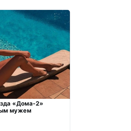
везда «Дома-2»
дым мужем