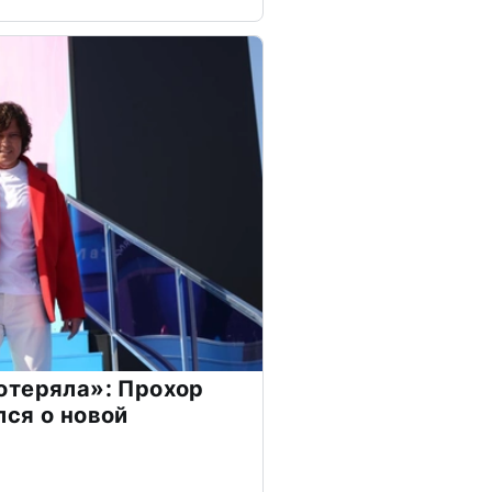
отеряла»: Прохор
ся о новой