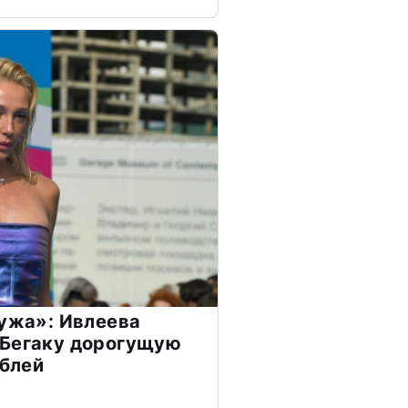
мужа»: Ивлеева
 Бегаку дорогущую
ублей