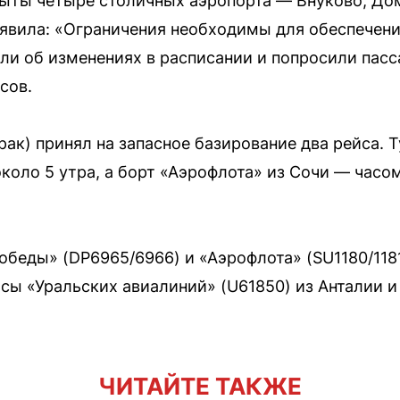
рыты четыре столичных аэропорта — Внуково, Д
явила: «Ограничения необходимы для обеспечени
и об изменениях в расписании и попросили пасс
сов.
ак) принял на запасное базирование два рейса. Т
коло 5 утра, а борт «Аэрофлота» из Сочи — часо
беды» (DP6965/6966) и «Аэрофлота» (SU1180/118
сы «Уральских авиалиний» (U61850) из Анталии и
ЧИТАЙТЕ ТАКЖЕ