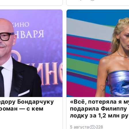
едору Бондарчуку
«Всё, потеряла я 
роман — с кем
подарила Филиппу
лодку за 1,2 млн р
5 августа
228