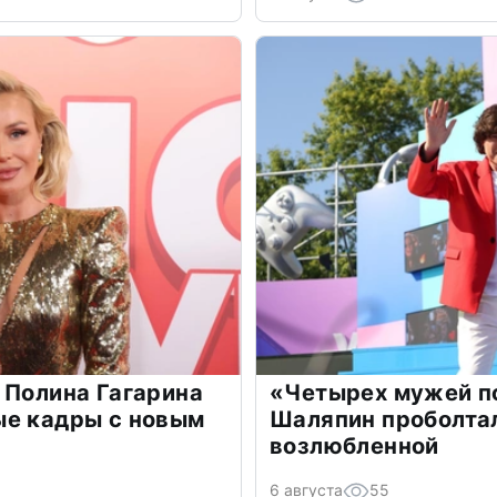
 Полина Гагарина
«Четырех мужей п
ые кадры с новым
Шаляпин проболтал
возлюбленной
6 августа
55