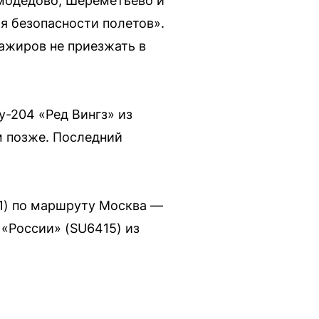
омодедово, Шереметьево и
я безопасности полетов».
ажиров не приезжать в
у-204 «Ред Вингз» из
м позже. Последний
1) по маршруту Москва —
 «России» (SU6415) из