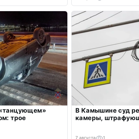
 «танцующем»
В Камышине суд р
ом: трое
камеры, штрафующ
7 августа
1