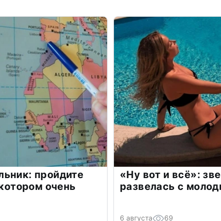
льник: пройдите
«Ну вот и всё»: з
 котором очень
развелась с моло
6 августа
69