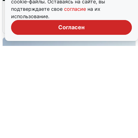
cookie-файлы. Оставаясь на сайте, вы
Ночная атака БПЛА на Ярославль:
подтверждаете свое
согласие
на их
попадания и последствия
использование.
6 августа
0
Согласен
Сирены в Сочи: новая угроза БПЛА