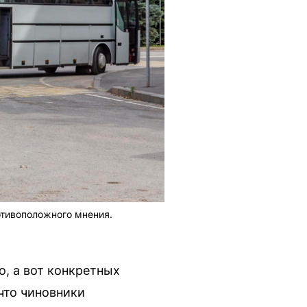
отивоположного мнения.
о, а вот конкретных
что чиновники