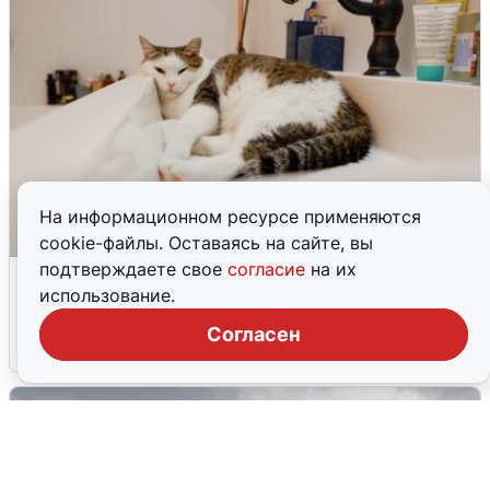
На информационном ресурсе применяются
cookie-файлы. Оставаясь на сайте, вы
подтверждаете свое
согласие
на их
Екатеринбуржцам объяснили, когда
использование.
вернут воду
Согласен
8 августа
0