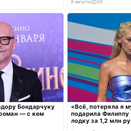
6 августа
50
едору Бондарчуку
«Всё, потеряла я 
роман — с кем
подарила Филиппу
лодку за 1,2 млн р