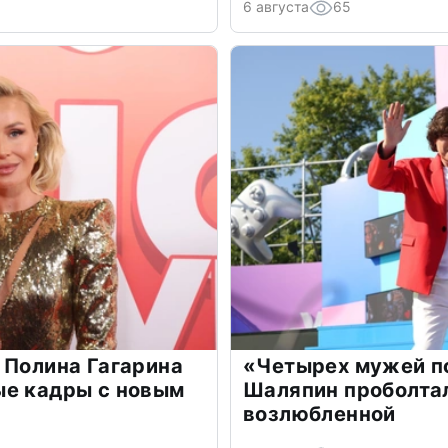
6 августа
65
 Полина Гагарина
«Четырех мужей п
ые кадры с новым
Шаляпин проболтал
возлюбленной