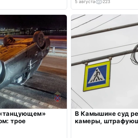
5 августа
223
 «танцующем»
В Камышине суд р
ом: трое
камеры, штрафующ