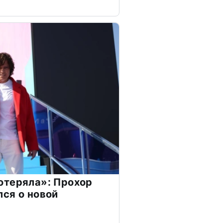
отеряла»: Прохор
ся о новой