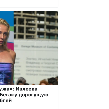
мужа»: Ивлеева
 Бегаку дорогущую
ублей