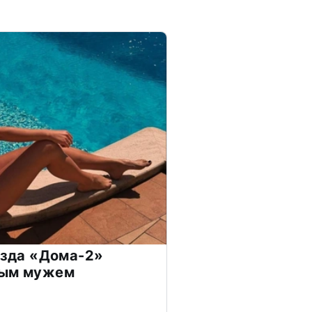
везда «Дома-2»
дым мужем