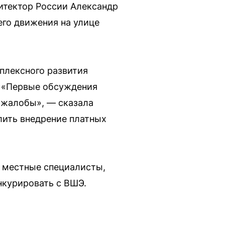
итектор России Александр
его движения на улице
мплексного развития
. «Первые обсуждения
и жалобы», — сказала
лить внедрение платных
е местные специалисты,
нкурировать с ВШЭ.