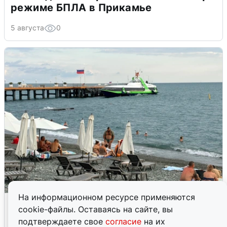
режиме БПЛА в Прикамье
5 августа
0
На информационном ресурсе применяются
Жители и туристы Сочи рассказали
cookie-файлы. Оставаясь на сайте, вы
об атаке БПЛА 5 августа
подтверждаете свое
согласие
на их