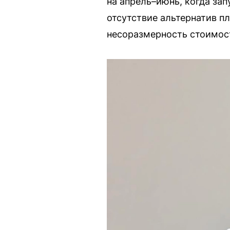
на апрель–июнь, когда за
отсутствие альтернатив п
несоразмерность стоимост