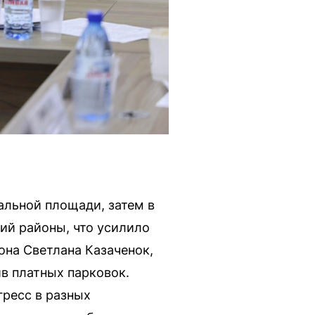
альной площади, затем в
ий районы, что усилило
на Светлана Казаченок,
ив платных парковок.
гресс в разных