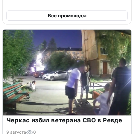
Все промокоды
Черкас избил ветерана СВО в Ревде
9 августа
0