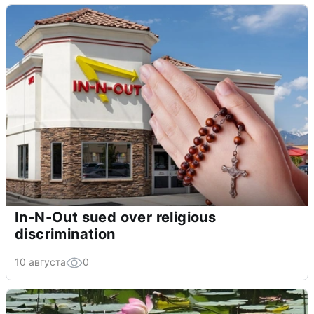
In-N-Out sued over religious
discrimination
10 августа
0