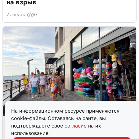
на взрыв
7 августа
0
На информационном ресурсе применяются
cookie-файлы. Оставаясь на сайте, вы
В Сочи объявили угрозу атаки БПЛА и
подтверждаете свое
согласие
на их
закрыли пляжи
использование.