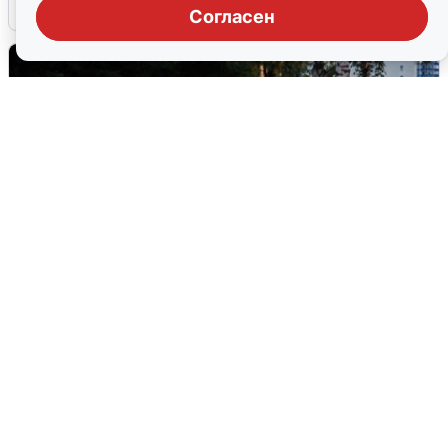
6 августа
0
Согласен
Опубликована карта отключений
воды в Воронеже
6 августа
0