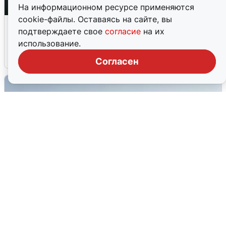
На информационном ресурсе применяются
cookie-файлы. Оставаясь на сайте, вы
Ночная атака БПЛА на Ярославль:
подтверждаете свое
согласие
на их
попадания и последствия
использование.
6 августа
0
Согласен