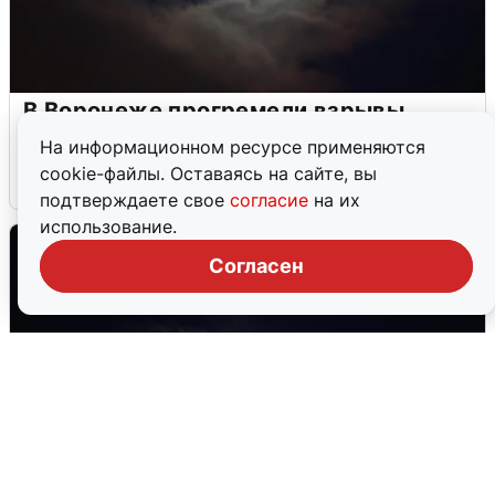
В Воронеже прогремели взрывы
после сигнала тревоги
На информационном ресурсе применяются
cookie-файлы. Оставаясь на сайте, вы
5 августа
0
подтверждаете свое
согласие
на их
использование.
Согласен