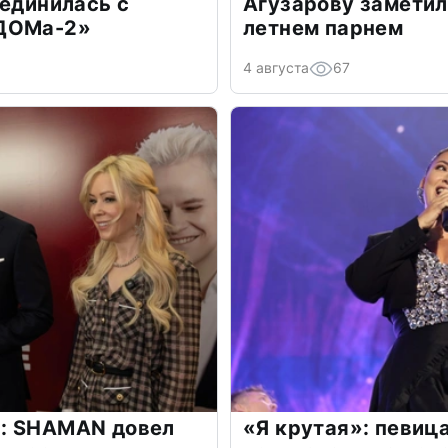
оединилась с
Агузарову заметил
«ДОМа-2»
летнем парнем
4 августа
67
: SHAMAN довел
«Я крутая»: певиц