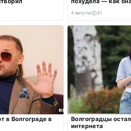
атворил
похудела — как он
4 августа
51
т в Волгограде в
Волгоградцы остал
интернета