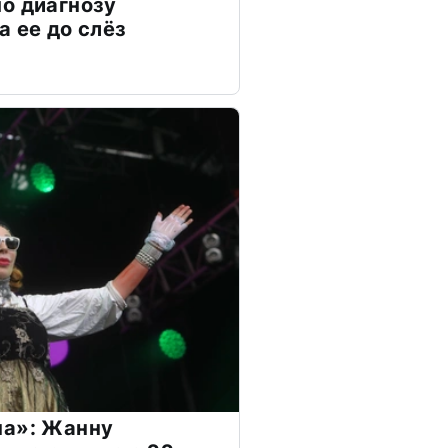
о диагнозу
а ее до слёз
на»: Жанну