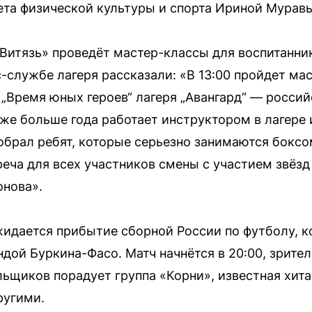
ета физической культуры и спорта Ириной Муравь
 Витязь» проведёт мастер-классы для воспитанн
с-службе лагеря рассказали: «В 13:00 пройдет ма
„Время юных героев“ лагеря „Авангард“ — росси
же больше года работает инструктором в лагере
обрал ребят, которые серьезно занимаются боксо
реча для всех участников смены с участием звёзд
онова».
жидается прибытие сборной России по футболу, к
дой Буркина-Фасо. Матч начнётся в 20:00, зрителе
ьщиков порадует группа «Корни», известная хита
ругими.