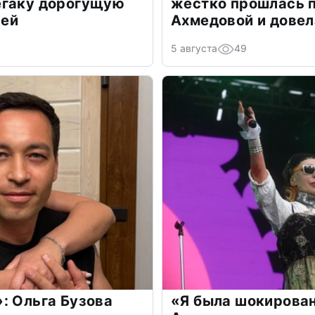
егаку дорогущую
жестко прошлась п
лей
Ахмедовой и довел
5 августа
49
: Ольга Бузова
«Я была шокирова