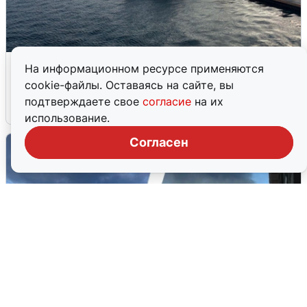
В Сочи сняли угрозу атаки БПЛА,
На информационном ресурсе применяются
аэропорт закрыт
cookie-файлы. Оставаясь на сайте, вы
подтверждаете свое
согласие
на их
6 августа
0
использование.
Согласен