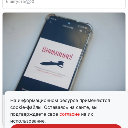
6 августа
0
Ракетная опасность в Свердловской
На информационном ресурсе применяются
области: что известно
cookie-файлы. Оставаясь на сайте, вы
подтверждаете свое
согласие
на их
6 августа
0
использование.