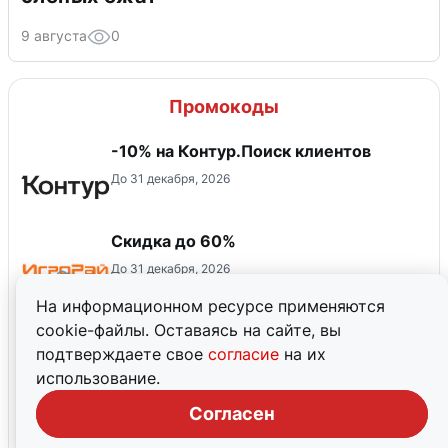
9 августа
0
Промокоды
-10% на Контур.Поиск клиентов
До 31 декабря, 2026
Скидка до 60%
До 31 декабря, 2026
На информационном ресурсе применяются
cookie-файлы. Оставаясь на сайте, вы
Оформить заказ со скидкой 30%
подтверждаете свое
согласие
на их
онлайн или в розничном магазине
использование.
Согласен
Скидка 10% на пополнение App Store
по промокоду ЭПЛ10