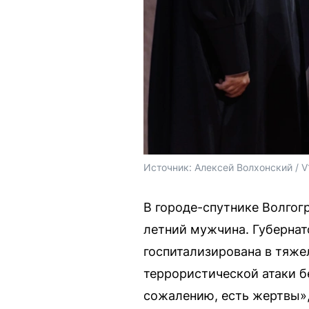
Источник: 
Алексей Волхонский / V
В городе-спутнике Волгог
летний мужчина. Губернат
госпитализирована в тяже
террористической атаки б
сожалению, есть жертвы»,