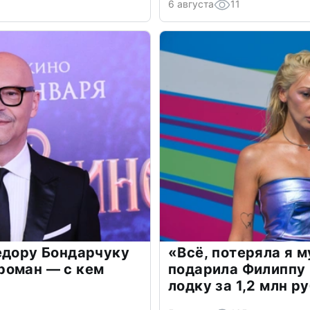
6 августа
11
едору Бондарчуку
«Всё, потеряла я 
роман — с кем
подарила Филиппу
лодку за 1,2 млн р