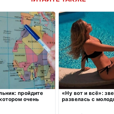
льник: пройдите
«Ну вот и всё»: з
 котором очень
развелась с моло