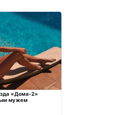
везда «Дома-2»
дым мужем