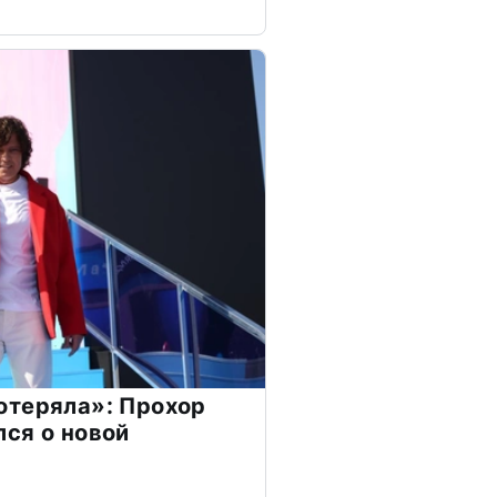
отеряла»: Прохор
ся о новой