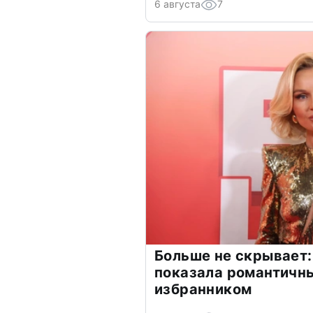
6 августа
7
Больше не скрывает:
показала романтичн
избранником