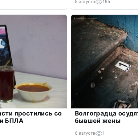
5 августа
165
асти простились со
Волгоградца осудя
ки БПЛА
бывшей жены
6 августа
1