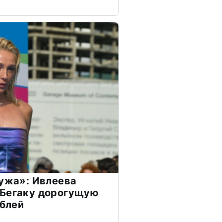
мужа»: Ивлеева
 Бегаку дорогущую
ублей