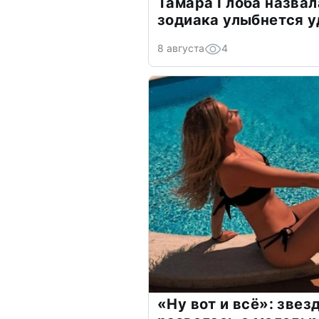
Тамара Глоба назвал
зодиака улыбнется у
8 августа
4
«Ну вот и всё»: зве