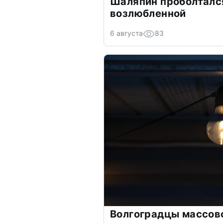
Шаляпин проболтался
возлюбленной
6 августа
83
Волгоградцы массово