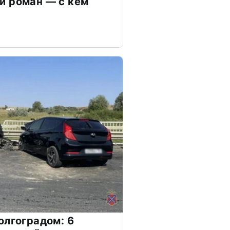
й роман — с кем
олгоградом: 6