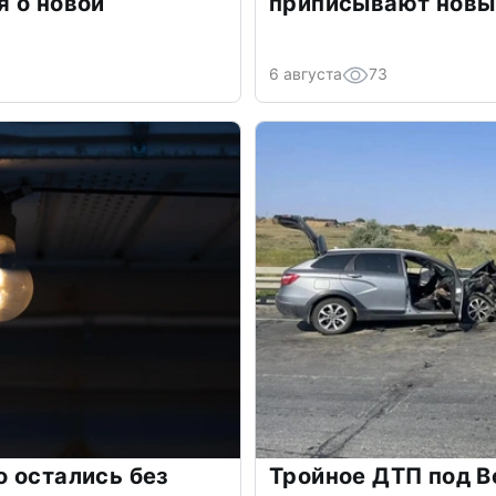
 о новой
приписывают новы
6 августа
73
 остались без
Тройное ДТП под В