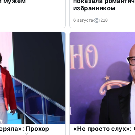
м мужем
показала романти
избранником
6 августа
228
еряла»: Прохор
«Не просто слух»: