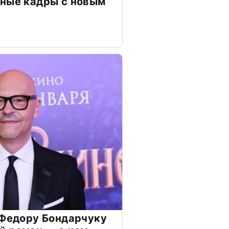
чные кадры с новым
 Федору Бондарчуку