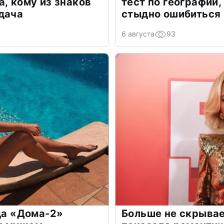
а, кому из знаков
тест по географии,
дача
стыдно ошибиться
6 августа
93
зда «Дома-2»
Больше не скрывае