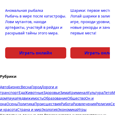
Аномальная рыбалка
Шарики: первое место
Рыбачь в мире после катастрофы.
Лопай шарики в залипа
Лови мутантов, находи
игре, проходи уровни, п
артефакты, участвуй в рейдах и
новые рекорды и заним
раскрывай тайны этого мира.
первые места!
Играть онлайн
Играть онлай
Рубрики
Авто
Бизнес
Весна
Город
Дороги и
транспорт
Еда
Животные
Здоровье
Зима
Криминал
Культура
Лето
М
дом
Наука
Недвижимость
Образование
Общество
Он и
она
Осень
Политика
Происшествия
Работа
Развлечения
Религия
Се
и красота
Страна и мир
Экология
Экономика
Игры