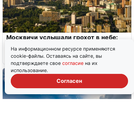
Москвичи услышали грохот в небе:
подробности
На информационном ресурсе применяются
cookie-файлы. Оставаясь на сайте, вы
7 августа
0
подтверждаете свое
согласие
на их
использование.
Согласен