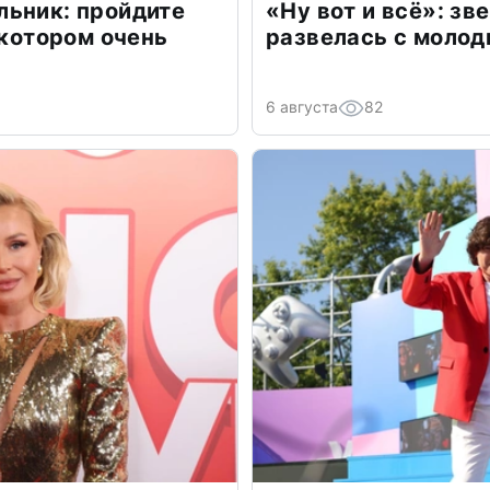
льник: пройдите
«Ну вот и всё»: з
 котором очень
развелась с моло
6 августа
82