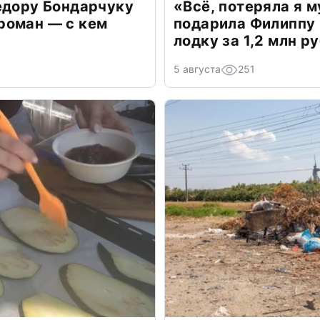
едору Бондарчуку
«Всё, потеряла я 
роман — с кем
подарила Филиппу
лодку за 1,2 млн р
5 августа
251