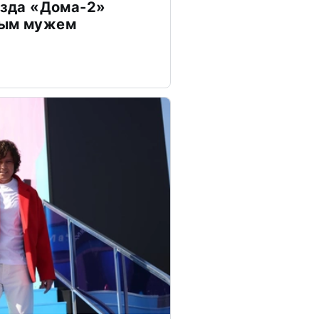
везда «Дома-2»
дым мужем