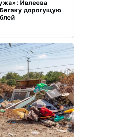
мужа»: Ивлеева
 Бегаку дорогущую
ублей