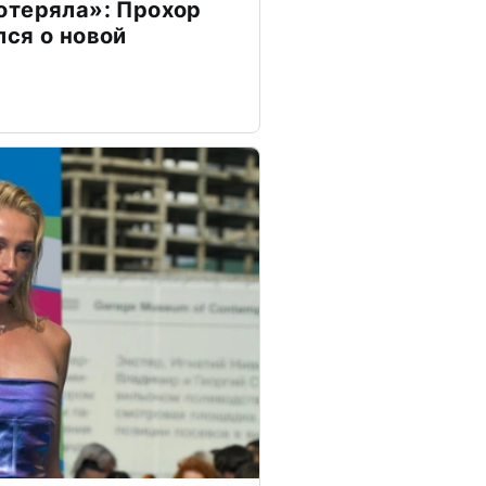
отеряла»: Прохор
ся о новой