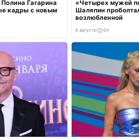
 Полина Гагарина
«Четырех мужей п
ые кадры с новым
Шаляпин проболтал
возлюбленной
6 августа
64