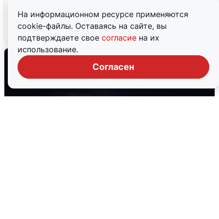
тревоги
На информационном ресурсе применяются
cookie-файлы. Оставаясь на сайте, вы
5 августа
0
подтверждаете свое
согласие
на их
использование.
Согласен
В Воронеже прогремели взрывы
после сигнала тревоги