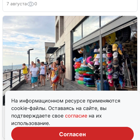
7 августа
0
На информационном ресурсе применяются
cookie-файлы. Оставаясь на сайте, вы
В Сочи объявили угрозу атаки БПЛА и
подтверждаете свое
согласие
на их
закрыли пляжи
использование.
6 августа
0
Согласен