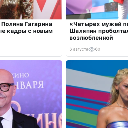
 Полина Гагарина
«Четырех мужей п
ые кадры с новым
Шаляпин проболтал
возлюбленной
6 августа
60