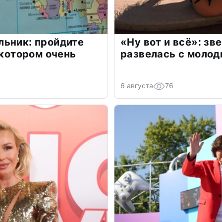
льник: пройдите
«Ну вот и всё»: з
 котором очень
развелась с моло
6 августа
76