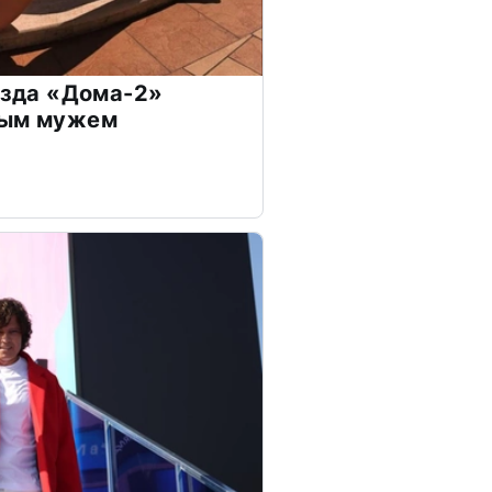
везда «Дома-2»
дым мужем