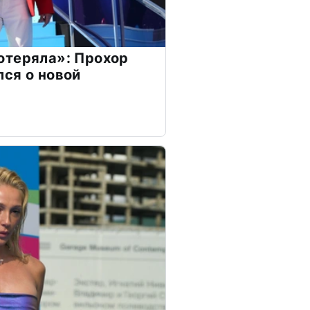
отеряла»: Прохор
ся о новой