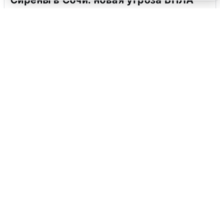
Сирены в Сочи: новая угроза БПЛА
6 августа
0
Взрывы в Воронеже после сигнала
тревоги
5 августа
0