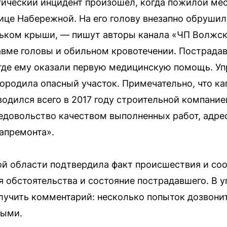
гический инцидент произошел, когда пожилой ме
ице Набережной. На его голову внезапно обрушил
ьком крыши, — пишут авторы канала «ЧП Волжс
авме головы и обильном кровотечении. Пострад
 где ему оказали первую медицинскую помощь. 
ородила опасный участок. Примечательно, что к
водился всего в 2017 году строительной компание
довольство качеством выполненных работ, адрес
капремонта».
й области подтвердила факт происшествия и соо
я обстоятельства и состояние пострадавшего. В
лучить комментарий: несколько попыток дозвонит
ными.