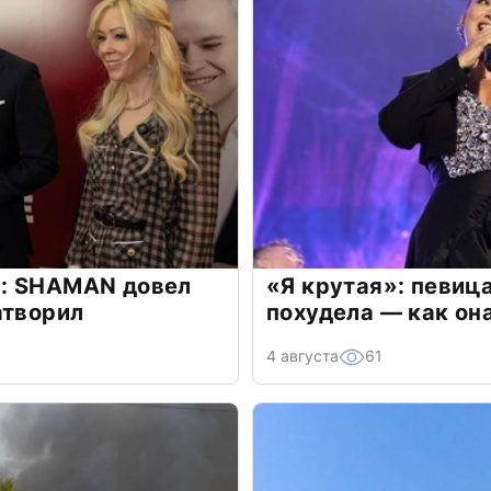
: SHAMAN довел
«Я крутая»: певиц
атворил
похудела — как он
4 августа
61