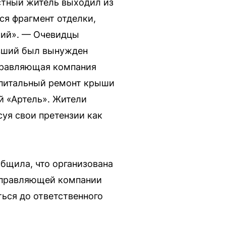
стный житель выходил из
ся фрагмент отделки,
кий». — Очевидцы
авший был вынужден
Управляющая компания
апитальный ремонт крыши
й «Артель». Жители
уя свои претензии как
бщила, что организована
 управляющей компании
ься до ответственного