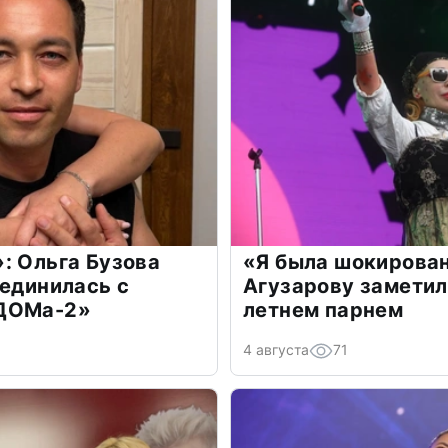
: Ольга Бузова
«Я была шокирова
оединилась с
Агузарову заметил
«ДОМа-2»
летнем парнем
4 августа
71