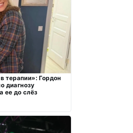
 в терапии»: Гордон
о диагнозу
а ее до слёз