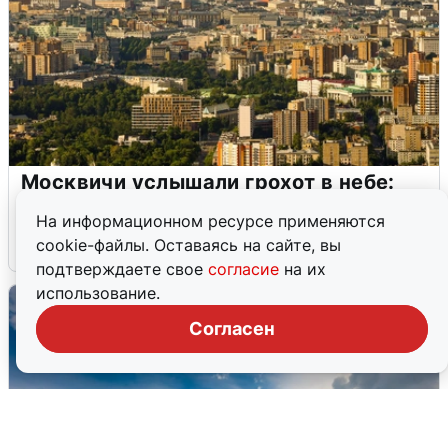
Москвичи услышали грохот в небе:
подробности
На информационном ресурсе применяются
cookie-файлы. Оставаясь на сайте, вы
7 августа
0
подтверждаете свое
согласие
на их
использование.
Согласен