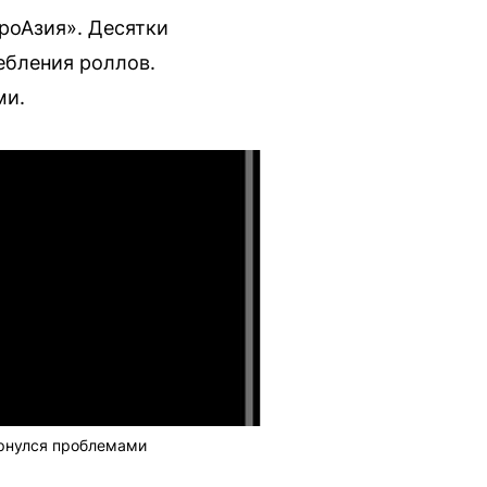
роАзия». Десятки
ебления роллов.
ми.
ернулся проблемами