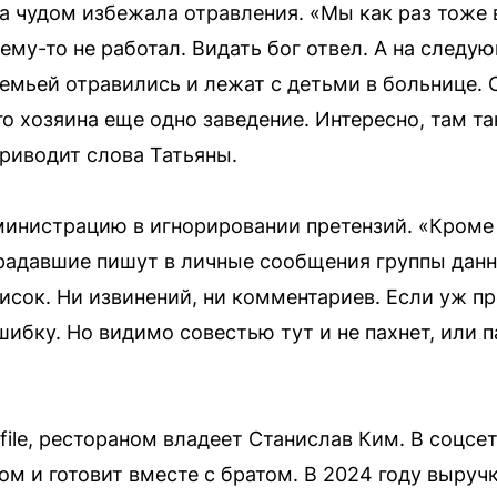
а чудом избежала отравления. «Мы как раз тоже 
очему-то не работал. Видать бог отвел. А на след
семьей отравились и лежат с детьми в больнице. 
го хозяина еще одно заведение. Интересно, там т
риводит слова Татьяны.
инистрацию в игнорировании претензий. «Кроме 
радавшие пишут в личные сообщения группы данног
исок. Ни извинений, ни комментариев. Если уж п
шибку. Но видимо совестью тут и не пахнет, или 
ile, рестораном владеет Станислав Ким. В соцсет
ом и готовит вместе с братом. В 2024 году выруч