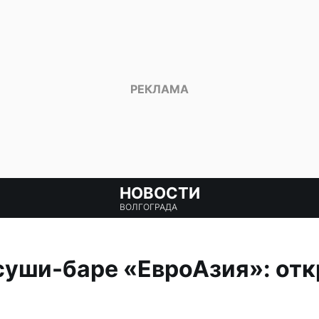
НОВОСТИ
ВОЛГОГРАДА
суши-баре «ЕвроАзия»: от