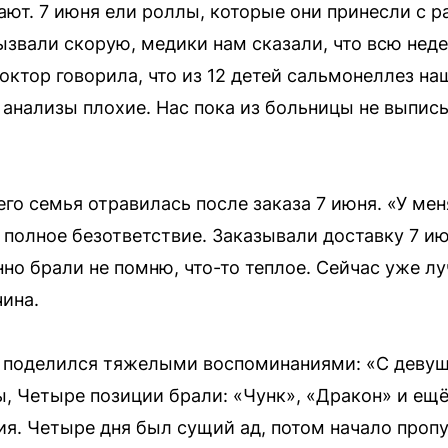
ают. 7 июня ели роллы, которые они принесли с р
вызвали скорую, медики нам сказали, что всю нед
ктор говорила, что из 12 детей сальмонеллез наш
но анализы плохие. Нас пока из больницы не выпи
го семья отравилась после заказа 7 июня. «У мен
 полное безответствие. Заказывали доставку 7 ию
но брали не помню, что-то теплое. Сейчас уже лу
ина.
поделился тяжелыми воспоминаниями: «С девуш
ы, Четыре позиции брали: «Чунк», «Дракон» и ещ
ия. Четыре дня был сущий ад, потом начало пропу