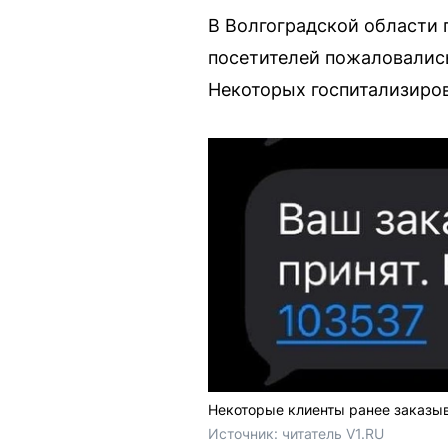
В Волгоградской области 
посетителей пожаловались
Некоторых госпитализиров
Некоторые клиенты ранее заказыв
Источник: 
читатель V1.RU