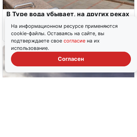
В Туре вода убывает, на других реках
области прибывает
На информационном ресурсе применяются
cookie-файлы. Оставаясь на сайте, вы
4 августа
0
подтверждаете свое
согласие
на их
использование.
Согласен