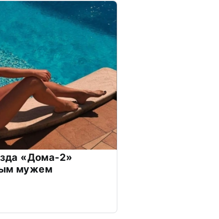
везда «Дома-2»
дым мужем