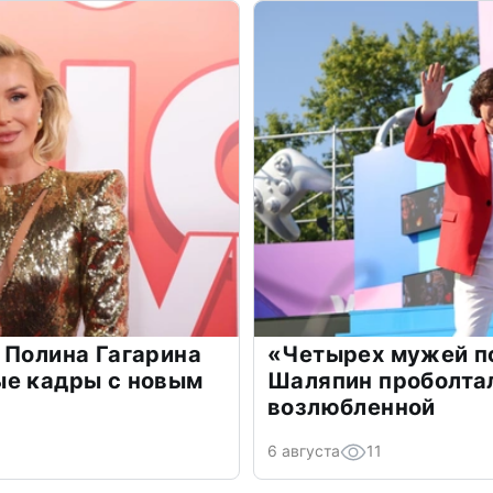
 Полина Гагарина
«Четырех мужей п
ые кадры с новым
Шаляпин проболтал
возлюбленной
6 августа
11