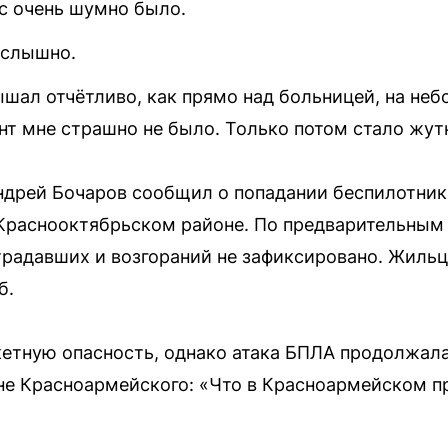
с очень шумно было.
 слышно.
шал отчётливо, как прямо над больницей, на не
нт мне страшно не было. Только потом стало жут
ндрей Бочаров сообщил о попадании беспилотни
 Краснооктябрьском районе. По предварительным
традавших и возгораний не зафиксировано. Жиль
б.
кетную опасность, однако атака БПЛА продолжал
не Красноармейского: «Что в Красноармейском п