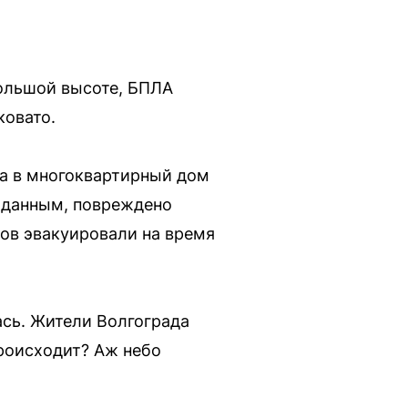
большой высоте, БПЛА
ковато.
ка в многоквартирный дом
 данным, повреждено
цов эвакуировали на время
ась. Жители Волгограда
роисходит? Аж небо