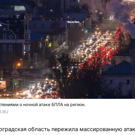
лениями о ночной атаке БПЛА на регион.
1.RU
лгоградская область пережила массированную ата