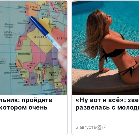
льник: пройдите
«Ну вот и всё»: з
 котором очень
развелась с моло
6 августа
7