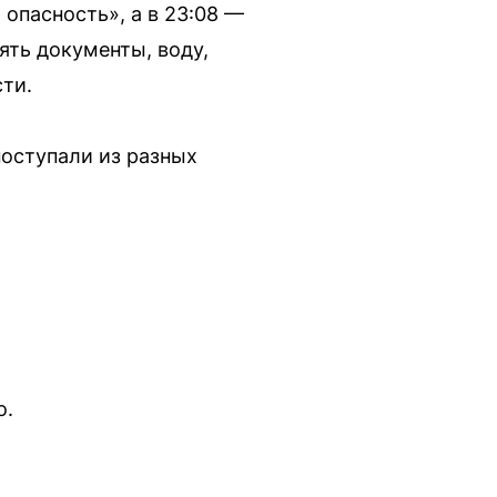
опасность», а в 23:08 —
ть документы, воду,
ти.
поступали из разных
о.