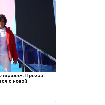
отеряла»: Прохор
ся о новой